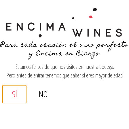
YOU LOOK SO YOUNG!
Para cada ocasión el vino perfecto
y Encima es Bierzo
MENÚ
Estamos felices de que nos visites en nuestra bodega.
Pero antes de entrar tenemos que saber si eres mayor de edad
Política de
SÍ
NO
privacidad
Introducción