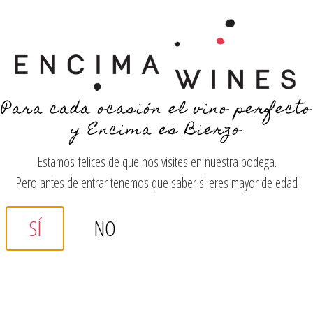
YOU LOOK SO YOUNG!
Para cada ocasión el vino perfecto
y Encima es Bierzo
MENÚ
Estamos felices de que nos visites en nuestra bodega.
Pero antes de entrar tenemos que saber si eres mayor de edad
¿Qué vino te
SÍ
NO
apetece tomar
hoy?