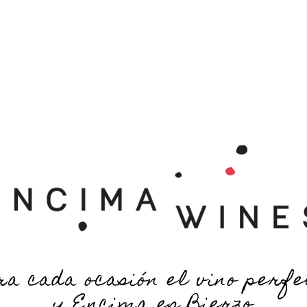
 S
E N O T U R I S M O
T I E N D A
BLOG
C
ra cada ocasión el vino perfe
y Encima es Bierzo