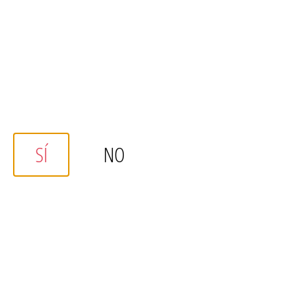
¿Qu
SÍ
NO