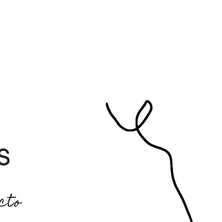
 O N T A C T O
cto