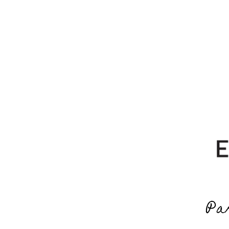
YOU LOOK SO YOUNG!
I N I C I O
C O N Ó C E N O
Pa