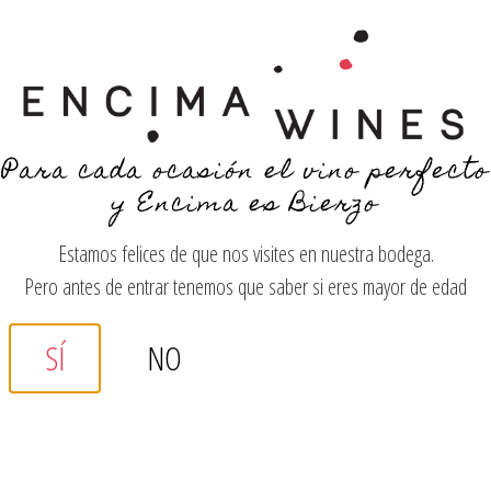
YOU LOOK SO YOUNG!
Para cada ocasión el vino perfecto
y Encima es Bierzo
MENÚ
Estamos felices de que nos visites en nuestra bodega.
Pero antes de entrar tenemos que saber si eres mayor de edad
¿Qué vino te
SÍ
NO
apetece tomar
hoy?