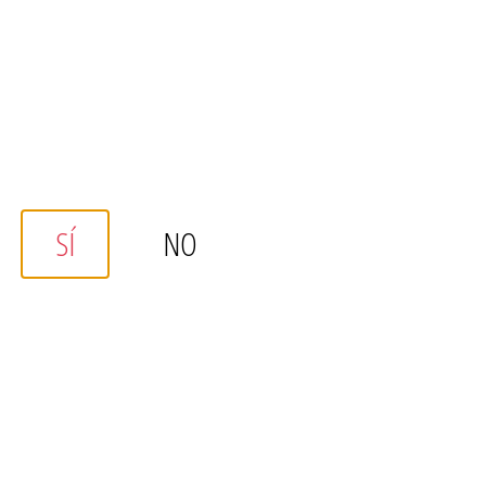
SÍ
NO