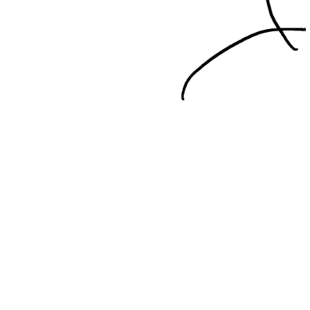
es tinto, pero con una frescura especial.
 la intensidad de la variedad, resultando
ses de crianza en barrica de roble francés,
carácter para que no tenga nada que ver con
omo no, sigue siendo nuestra variedad reina
rque este vino combina con todo lo que le
do, marida perfecto con buena compañía.