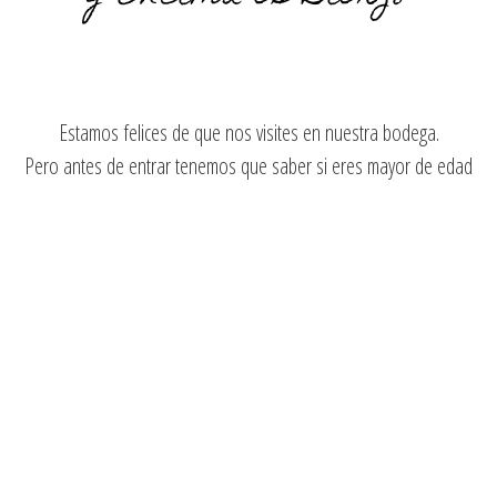
Un mencía sorprendente porque 
Donde además, se conserva toda
muy fácil de beber.
Estamos felices de que nos visites en nuestra bodega.
La culpa de todo la tienen 6 me
Pero antes de entrar tenemos que saber si eres mayor de edad
que le aportan ese puntito de 
otros tintos del Bierzo. Pero c
mencía.
Y esto ¿cómo se come?
Pues con lo que tú quieras, po
pongas delante. Pero sobre to
8,30
€