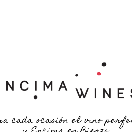
 S
E N O T U R I S M O
T I E N D A
BLOG
C
a mencia
/ Cigüeña Mencía
Cigüeña Menc
ra cada ocasión el vino perfe
y Encima es Bierzo