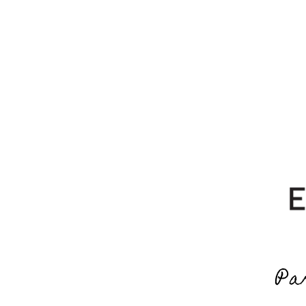
YOU LOOK SO YOUNG!
I N I C I O
C O N Ó C E N O
Inicio
/
Vinos para compartir con amigos
/
Tinto para compartir con amigos
/
Cigüeñ
Pa