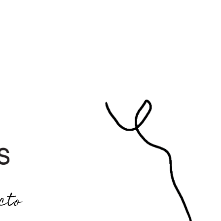
 O N T A C T O
ía
cto