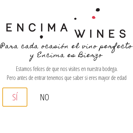
YOU LOOK SO YOUNG!
Para cada ocasión el vino perfecto
y Encima es Bierzo
MENÚ
Estamos felices de que nos visites en nuestra bodega.
Pero antes de entrar tenemos que saber si eres mayor de edad
¿Qué vino te
SÍ
NO
apetece tomar
hoy?